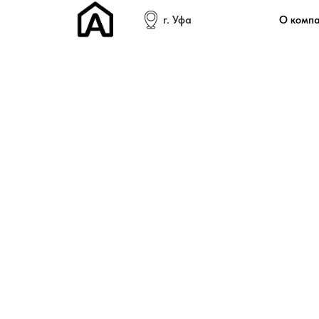
г. Уфа
О комп