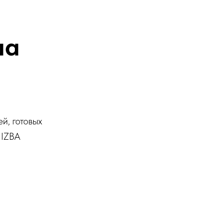
ша
й, готовых
 IZBA